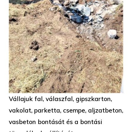
Vállajuk fal, válaszfal, gipszkarton,
vakolat, parketta, csempe, aljzatbeton,
vasbeton bontását és a bontási