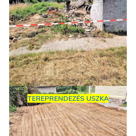
TEREPRENDEZÉS USZKA