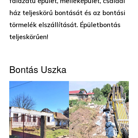
falazatú épület, melléképület, családi
ház teljeskörű bontását és az bontási
törmelék elszállítását. Épületbontás
teljeskörűen!
Bontás Uszka