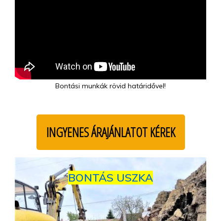
Bontási munkák rövid határidővel!
INGYENES ÁRAJÁNLATOT KÉREK
BONTÁS USZKA