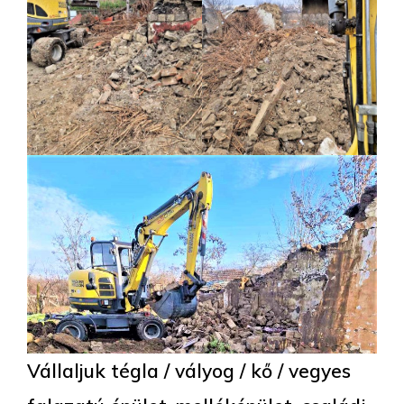
Vállaljuk tégla / vályog / kő / vegyes