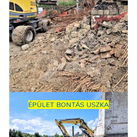
ÉPÜLET BONTÁS USZKA