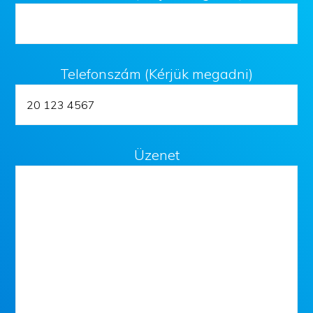
Telefonszám (Kérjük megadni)
Üzenet