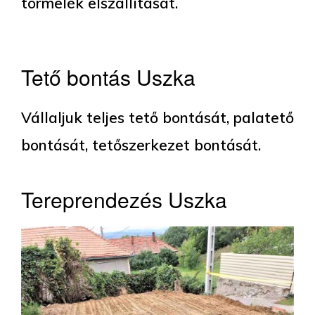
törmelék elszállítását.
Tető bontás Uszka
Vállaljuk teljes tető bontását, palatető
bontását, tetőszerkezet bontását.
Tereprendezés Uszka