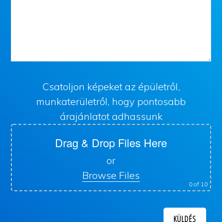
Csatoljon képeket az épületről,
munkaterületről, hogy pontosabb
árajánlatot adhassunk
Drag & Drop Files Here
or
Browse Files
0
of 10