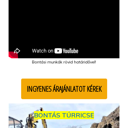
Bontási munkák rövid határidővel!
INGYENES ÁRAJÁNLATOT KÉREK
BONTÁS TÚRRICSE