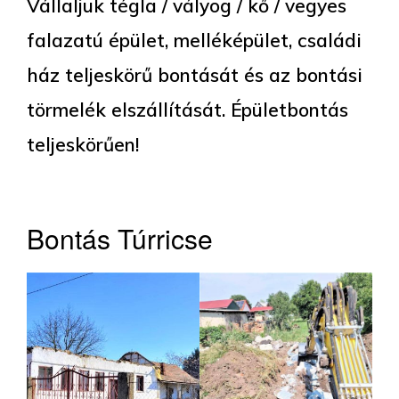
Vállaljuk tégla / vályog / kő / vegyes
falazatú épület, melléképület, családi
ház teljeskörű bontását és az bontási
törmelék elszállítását. Épületbontás
teljeskörűen!
Bontás Túrricse