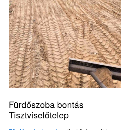
Fürdőszoba bontás
Tisztviselőtelep