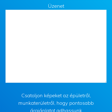
Üzenet
Csatoljon képeket az épületről,
munkaterületről, hogy pontosabb
árajánlatot adhassunk