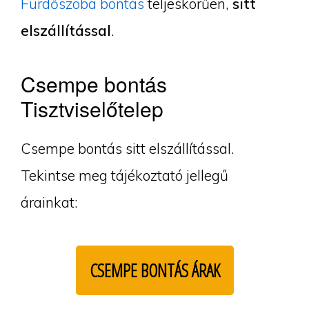
Fürdőszoba bontás
teljeskörűen,
sitt
elszállítással
.
Csempe bontás
Tisztviselőtelep
Csempe bontás sitt elszállítással.
Tekintse meg tájékoztató jellegű
árainkat:
CSEMPE BONTÁS ÁRAK