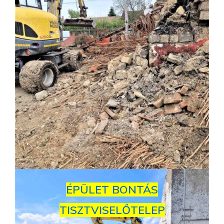
ÉPÜLET BONTÁS
TISZTVISELŐTELEP