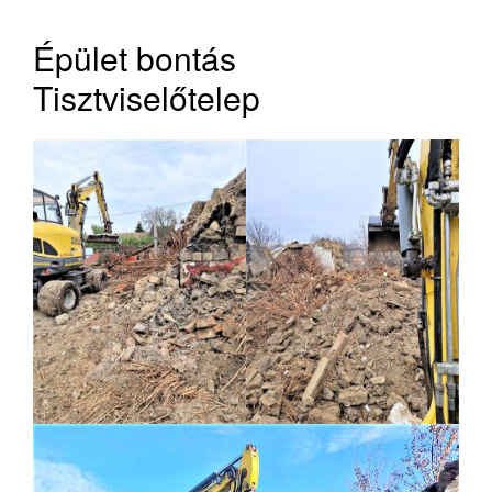
Épület bontás
Tisztviselőtelep