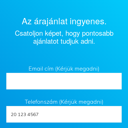
Az árajánlat ingyenes.
Csatoljon képet, hogy pontosabb
ajánlatot tudjuk adni.
Email cím (Kérjük megadni)
Telefonszám (Kérjük megadni)