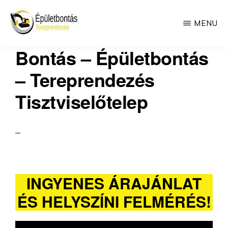
Skip
MENU
to
BONTÁS
main
Betonozás
Bontás – Épületbontás
-
ÉPÜLETBONTÁS
content
és
– Tereprendezés
estrich
Tisztviselőtelep
INGYENES ÁRAJÁNLAT
ÉS HELYSZÍNI FELMÉRÉS!