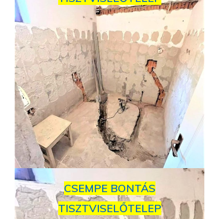
CSEMPE BONTÁS
TISZTVISELŐTELEP