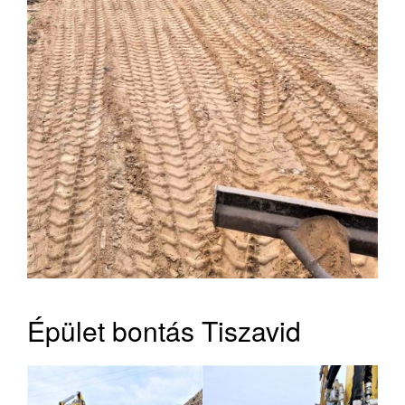
Épület bontás Tiszavid