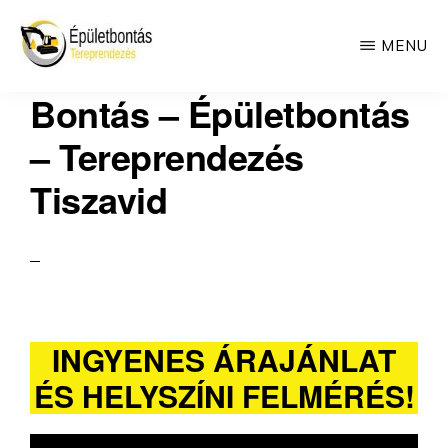
Skip
MENU
to
BONTÁS
main
Betonozás
Bontás – Épületbontás
-
ÉPÜLETBONTÁS
content
és
– Tereprendezés
estrich
Tiszavid
INGYENES ÁRAJÁNLAT
ÉS HELYSZÍNI FELMÉRÉS!