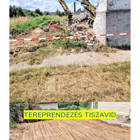
TEREPRENDEZÉS TISZAVID