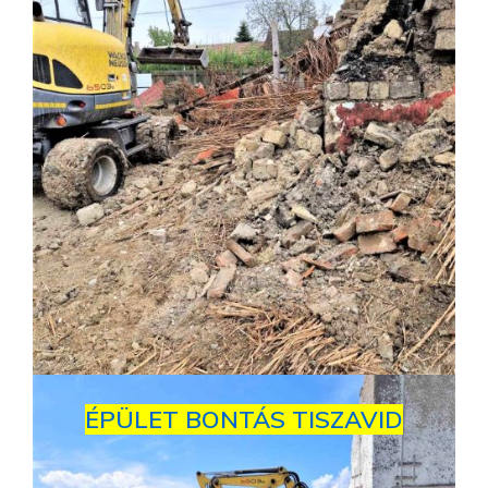
ÉPÜLET BONTÁS TISZAVID