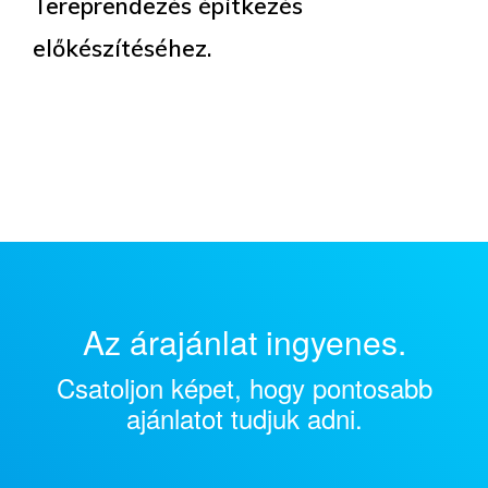
Tereprendezés építkezés
előkészítéséhez.
Az árajánlat ingyenes.
Csatoljon képet, hogy pontosabb
ajánlatot tudjuk adni.