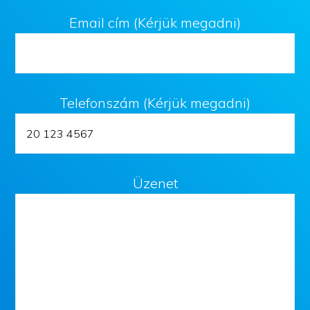
Email cím (Kérjük megadni)
Telefonszám (Kérjük megadni)
Üzenet