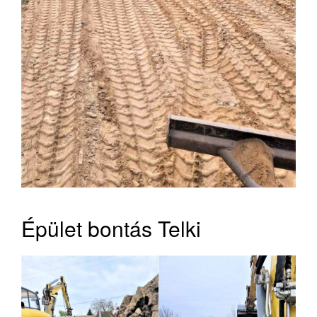
Épület bontás Telki