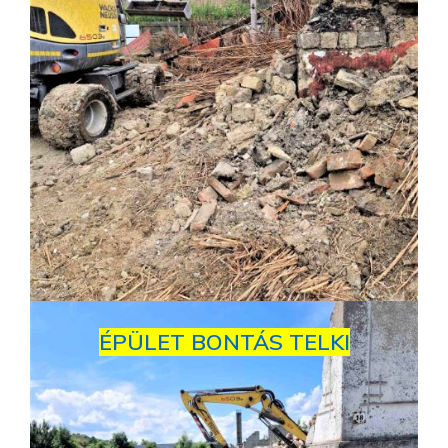
ÉPÜLET BONTÁS TELKI