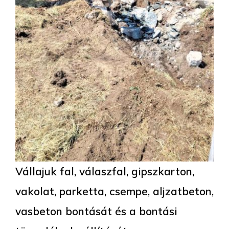
Vállajuk fal, válaszfal, gipszkarton,
vakolat, parketta, csempe, aljzatbeton,
vasbeton bontását és a bontási