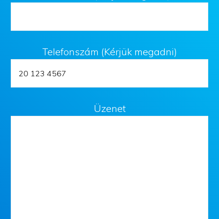
Telefonszám (Kérjük megadni)
Üzenet