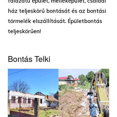
falazatú épület, melléképület, családi
ház teljeskörű bontását és az bontási
törmelék elszállítását. Épületbontás
teljeskörűen!
Bontás Telki