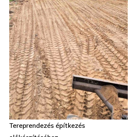
Tereprendezés építkezés