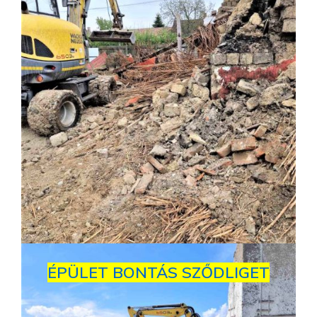
ÉPÜLET BONTÁS SZŐDLIGET