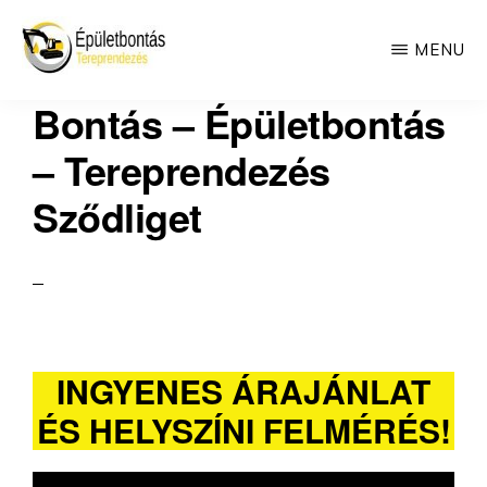
Skip
MENU
to
BONTÁS
main
Betonozás
Bontás – Épületbontás
-
ÉPÜLETBONTÁS
content
és
– Tereprendezés
estrich
Sződliget
INGYENES ÁRAJÁNLAT
ÉS HELYSZÍNI FELMÉRÉS!