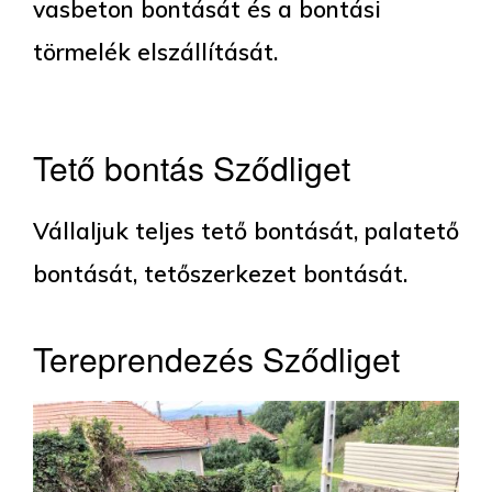
vasbeton bontását és a bontási
törmelék elszállítását.
Tető bontás Sződliget
Vállaljuk teljes tető bontását, palatető
bontását, tetőszerkezet bontását.
Tereprendezés Sződliget