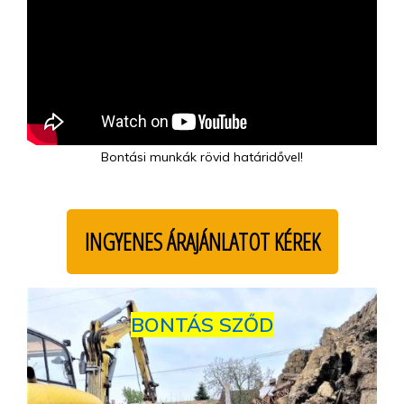
Bontási munkák rövid határidővel!
INGYENES ÁRAJÁNLATOT KÉREK
BONTÁS SZŐD