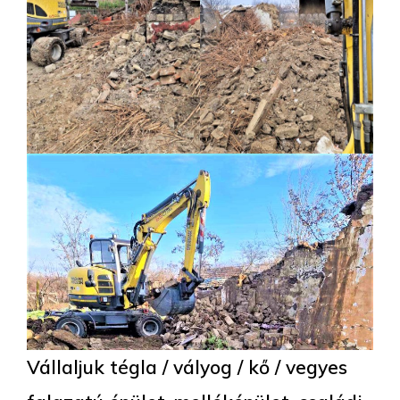
Vállaljuk tégla / vályog / kő / vegyes