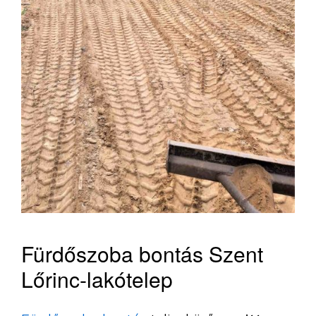
Fürdőszoba bontás Szent
Lőrinc-lakótelep