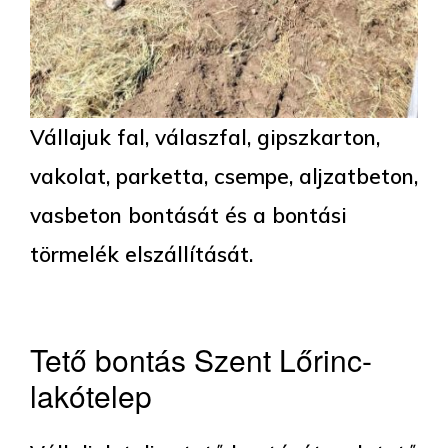
Vállajuk fal, válaszfal, gipszkarton,
vakolat, parketta, csempe, aljzatbeton,
vasbeton bontását és a bontási
törmelék elszállítását.
Tető bontás Szent Lőrinc-
lakótelep