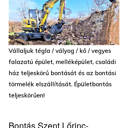
Vállaljuk tégla / vályog / kő / vegyes
falazatú épület, melléképület, családi
ház teljeskörű bontását és az bontási
törmelék elszállítását. Épületbontás
teljeskörűen!
Bontás Szent Lőrinc-