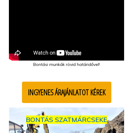
Bontási munkák rövid határidővel!
INGYENES ÁRAJÁNLATOT KÉREK
BONTÁS SZATMÁRCSEKE