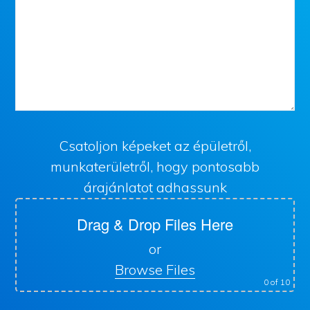
Csatoljon képeket az épületről,
munkaterületről, hogy pontosabb
árajánlatot adhassunk
Drag & Drop Files Here
or
Browse Files
0
of 10