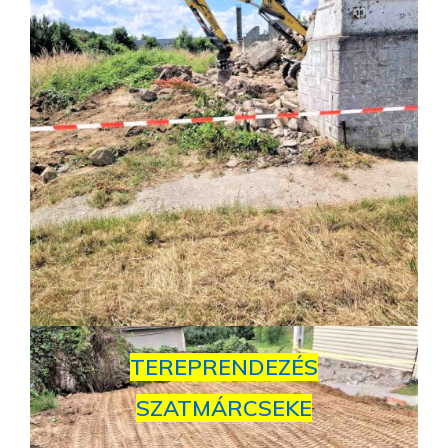
TEREPRENDEZÉS
SZATMÁRCSEKE