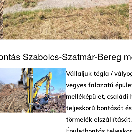
bontás Szabolcs-Szatmár-Bereg 
Vállaljuk tégla / vályog
vegyes falazatú épület
melléképület, családi 
teljeskörű bontását és
törmelék elszállítását.
Épületbontás teljeskör