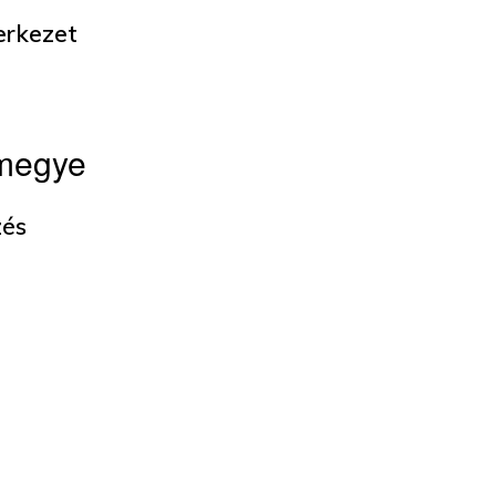
zerkezet
 megye
zés