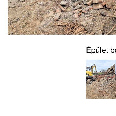
Épület 