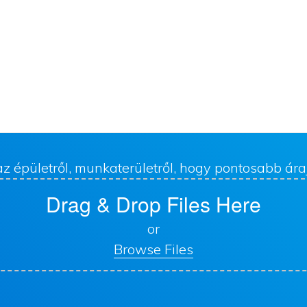
az épületről, munkaterületről, hogy pontosabb ár
Drag & Drop Files Here
or
Browse Files