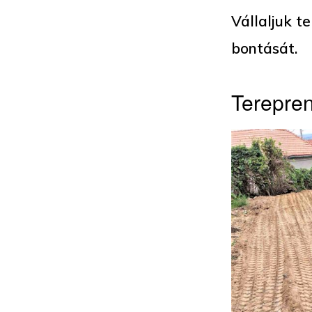
Vállaljuk t
bontását.
Terepre