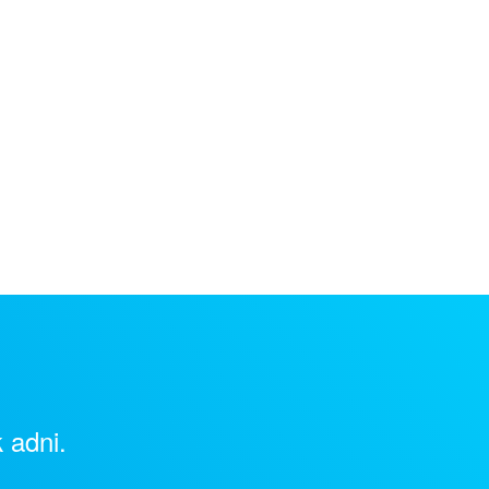
 adni.