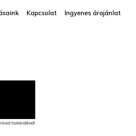
ásaink
Kapcsolat
Ingyenes árajánlat
övid határidővel!