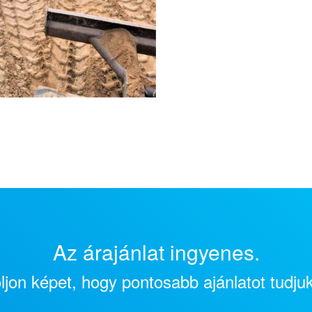
Az árajánlat ingyenes.
ljon képet, hogy pontosabb ajánlatot tudjuk