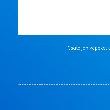
Csatoljon képeket 