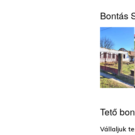
Bontás 
Tető bon
Vállaljuk t