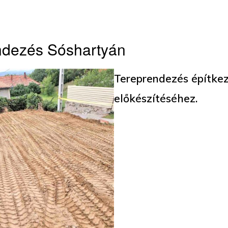
ndezés Sóshartyán
Tereprendezés építke
előkészítéséhez.