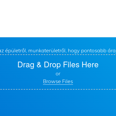
az épületről, munkaterületről, hogy pontosabb ár
Drag & Drop Files Here
or
Browse Files