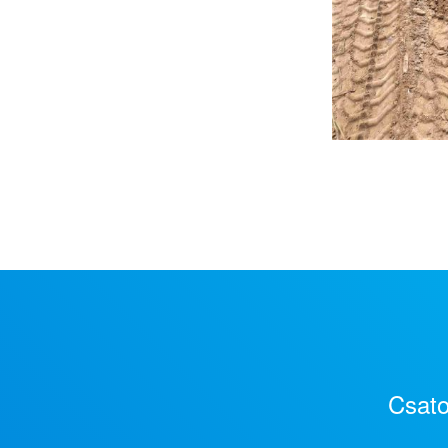
Csato