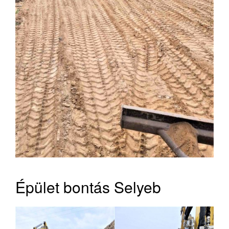
Épület bontás Selyeb