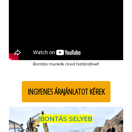
Bontási munkák rövid határidővel!
INGYENES ÁRAJÁNLATOT KÉREK
BONTÁS SELYEB