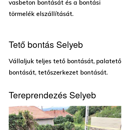
vasbeton bontását és a bontási
törmelék elszállítását.
Tető bontás Selyeb
Vállaljuk teljes tető bontását, palatető
bontását, tetőszerkezet bontását.
Tereprendezés Selyeb