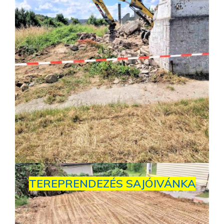
TEREPRENDEZÉS SAJÓIVÁNKA