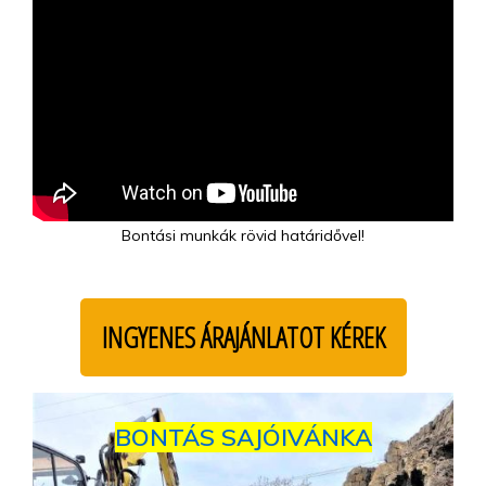
Bontási munkák rövid határidővel!
INGYENES ÁRAJÁNLATOT KÉREK
BONTÁS SAJÓIVÁNKA