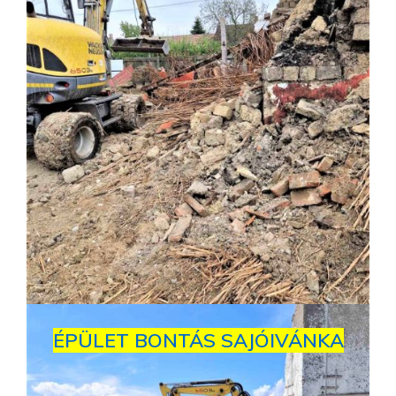
ÉPÜLET BONTÁS SAJÓIVÁNKA