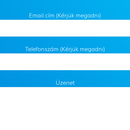
Email cím (Kérjük megadni)
Telefonszám (Kérjük megadni)
Üzenet