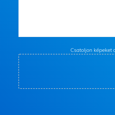
Csatoljon képeket 