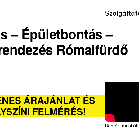
Szolgáltat
s – Épületbontás –
rendezés Rómaifürdő
ENES ÁRAJÁNLAT ÉS
YSZÍNI FELMÉRÉS!
Bontási munkák r