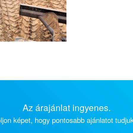
Az árajánlat ingyenes.
ljon képet, hogy pontosabb ajánlatot tudjuk