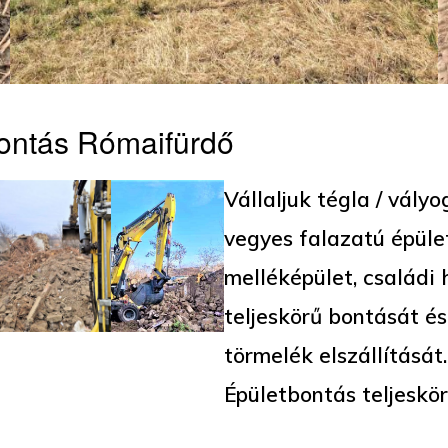
bontás Rómaifürdő
Vállaljuk tégla / vályog
vegyes falazatú épület
melléképület, családi 
teljeskörű bontását és
törmelék elszállítását.
Épületbontás teljeskör