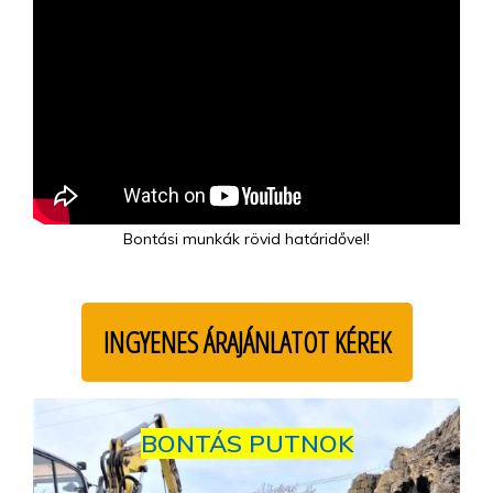
Bontási munkák rövid határidővel!
INGYENES ÁRAJÁNLATOT KÉREK
BONTÁS PUTNOK