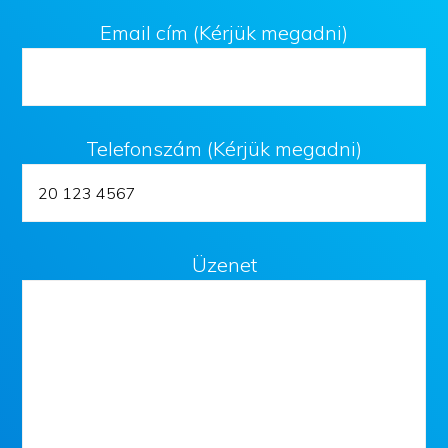
Email cím (Kérjük megadni)
Telefonszám (Kérjük megadni)
Üzenet