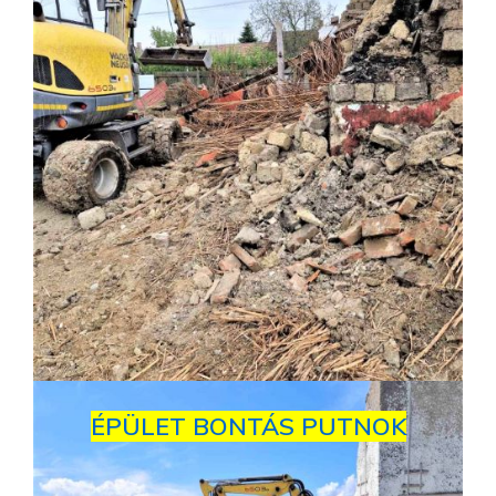
ÉPÜLET BONTÁS PUTNOK