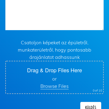
Csatoljon képeket az épületről,
munkaterületről, hogy pontosabb
árajánlatot adhassunk
Drag & Drop Files Here
or
Browse Files
0
of 10