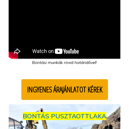
Bontási munkák rövid határidővel!
INGYENES ÁRAJÁNLATOT KÉREK
BONTÁS PUSZTAOTTLAKA