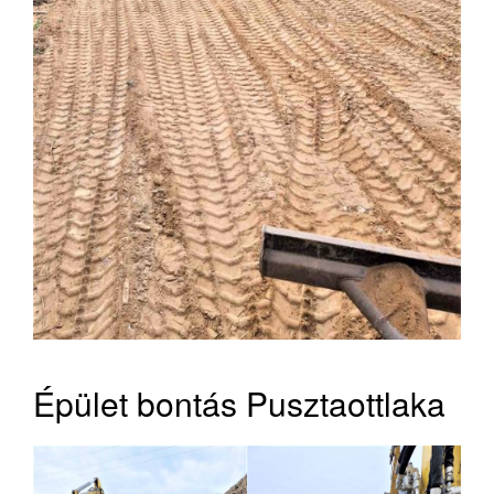
Épület bontás Pusztaottlaka