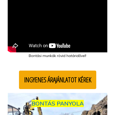
Bontási munkák rövid határidővel!
INGYENES ÁRAJÁNLATOT KÉREK
BONTÁS PANYOLA