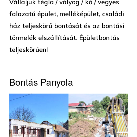
Vállaljuk tégla / vályog / kő / vegyes
falazatú épület, melléképület, családi
ház teljeskörű bontását és az bontási
törmelék elszállítását. Épületbontás
teljeskörűen!
Bontás Panyola