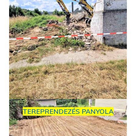
TEREPRENDEZÉS PANYOLA