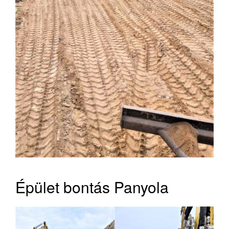
Épület bontás Panyola