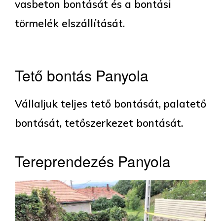
vasbeton bontását és a bontási
törmelék elszállítását.
Tető bontás Panyola
Vállaljuk teljes tető bontását, palatető
bontását, tetőszerkezet bontását.
Tereprendezés Panyola