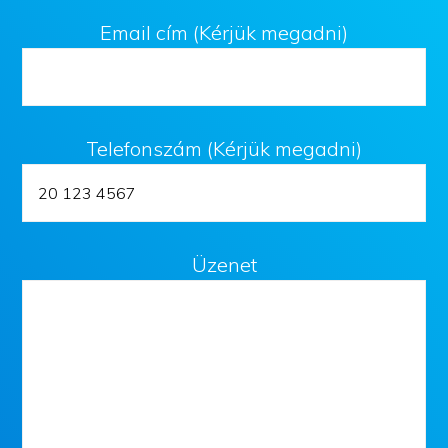
Email cím (Kérjük megadni)
Telefonszám (Kérjük megadni)
Üzenet