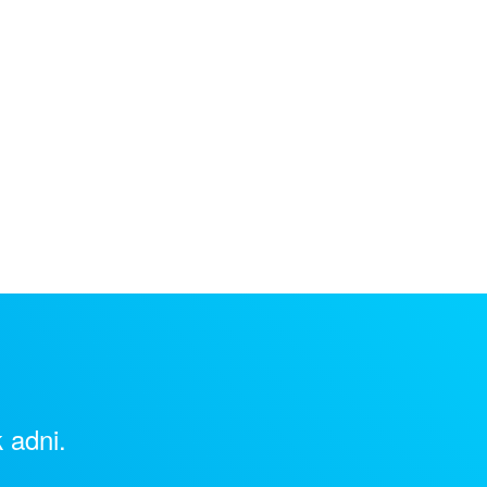
 adni.