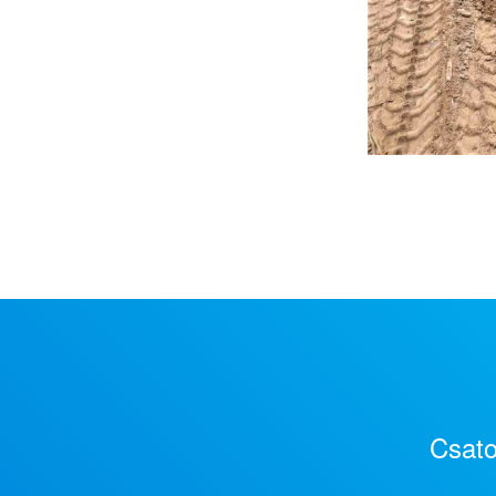
Csato