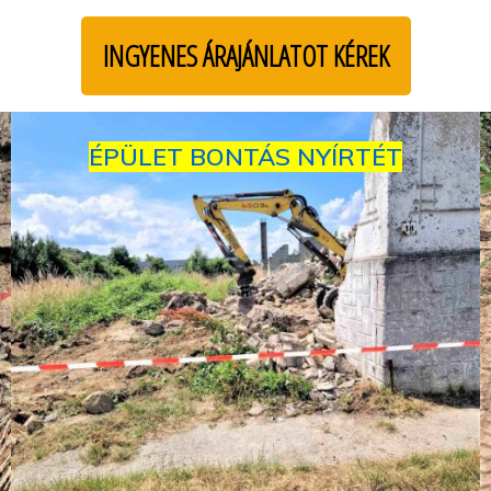
INGYENES ÁRAJÁNLATOT KÉREK
ÉPÜLET BONTÁS NYÍRTÉT