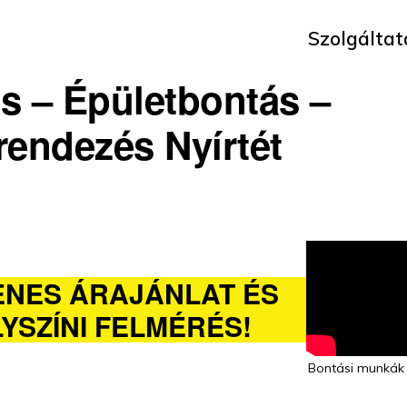
Szolgáltat
s – Épületbontás –
rendezés Nyírtét
ENES ÁRAJÁNLAT ÉS
YSZÍNI FELMÉRÉS!
Bontási munkák r