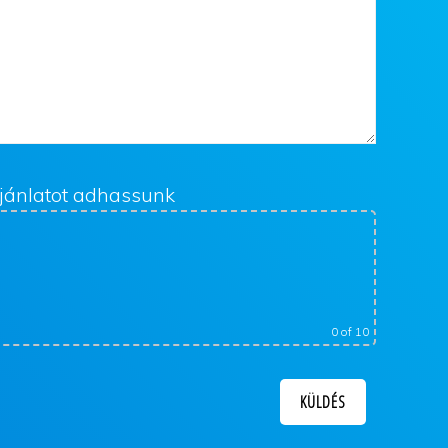
ajánlatot adhassunk
0
of 10