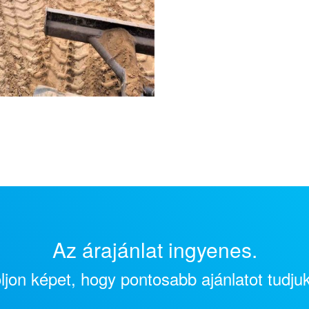
Az árajánlat ingyenes.
ljon képet, hogy pontosabb ajánlatot tudjuk