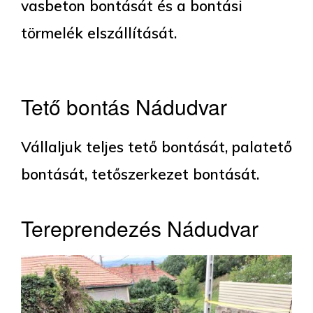
vasbeton bontását és a bontási
törmelék elszállítását.
Tető bontás Nádudvar
Vállaljuk teljes tető bontását, palatető
bontását, tetőszerkezet bontását.
Tereprendezés Nádudvar