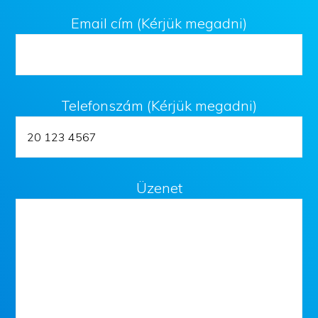
Email cím (Kérjük megadni)
Telefonszám (Kérjük megadni)
Üzenet