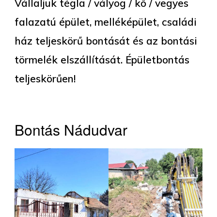
Vállaljuk tégla / vályog / kő / vegyes
falazatú épület, melléképület, családi
ház teljeskörű bontását és az bontási
törmelék elszállítását. Épületbontás
teljeskörűen!
Bontás Nádudvar