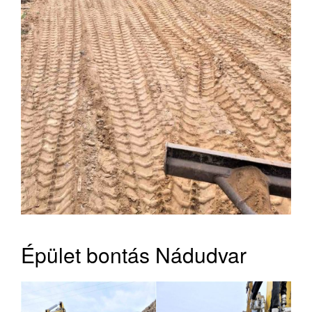
Épület bontás Nádudvar