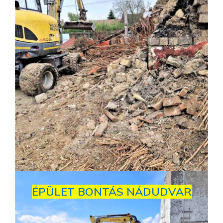
ÉPÜLET BONTÁS NÁDUDVAR