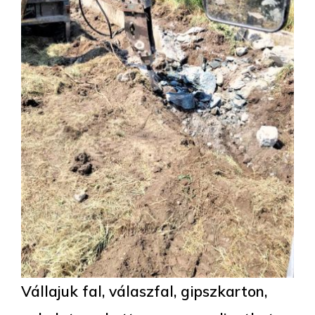
Vállajuk fal, válaszfal, gipszkarton,