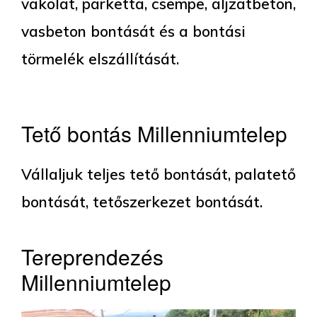
vakolat, parketta, csempe, aljzatbeton,
vasbeton bontását és a bontási
törmelék elszállítását.
Tető bontás Millenniumtelep
Vállaljuk teljes tető bontását, palatető
bontását, tetőszerkezet bontását.
Tereprendezés
Millenniumtelep