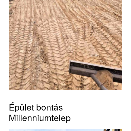
Épület bontás
Millenniumtelep