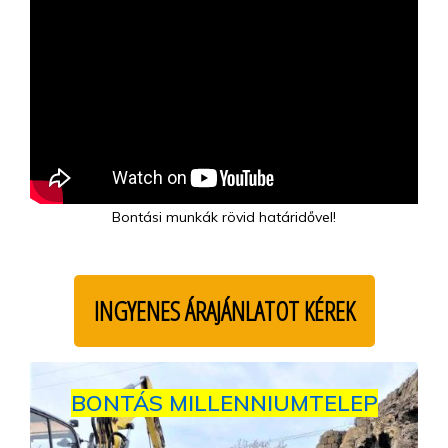
Bontási munkák rövid határidővel!
INGYENES ÁRAJÁNLATOT KÉREK
BONTÁS MILLENNIUMTELEP