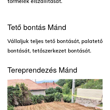
törmelék elszállítását.
Tető bontás Mánd
Vállaljuk teljes tető bontását, palatető
bontását, tetőszerkezet bontását.
Tereprendezés Mánd