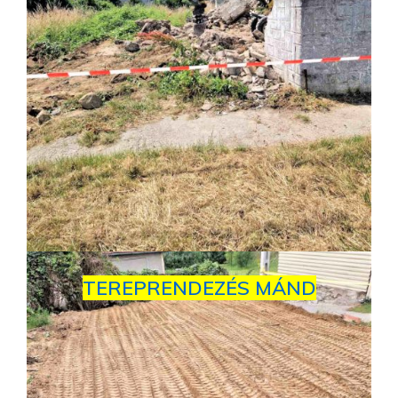
TEREPRENDEZÉS MÁND