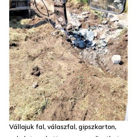
Vállajuk fal, válaszfal, gipszkarton,