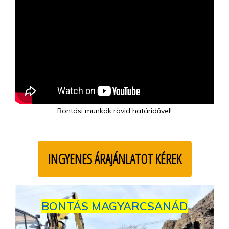
Bontási munkák rövid határidővel!
INGYENES ÁRAJÁNLATOT KÉREK
BONTÁS MAGYARCSANÁD