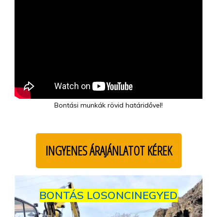
Bontási munkák rövid határidővel!
INGYENES ÁRAJÁNLATOT KÉREK
BONTÁS LOSONCINEGYED