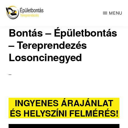
Skip
MENU
to
BONTÁS
main
Betonozás
Bontás – Épületbontás
-
ÉPÜLETBONTÁS
content
és
– Tereprendezés
estrich
Losoncinegyed
INGYENES ÁRAJÁNLAT
ÉS HELYSZÍNI FELMÉRÉS!