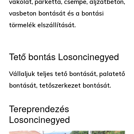
vakolat, parketta, csempe, aljzatbeton,
vasbeton bontását és a bontási
törmelék elszállítását.
Tető bontás Losoncinegyed
Vállaljuk teljes tető bontását, palatető
bontását, tetőszerkezet bontását.
Tereprendezés
Losoncinegyed