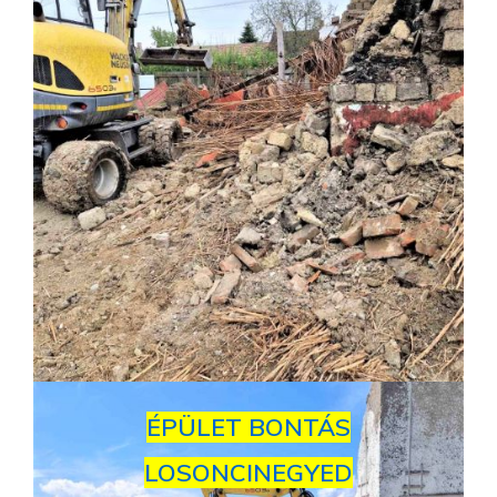
ÉPÜLET BONTÁS
LOSONCINEGYED