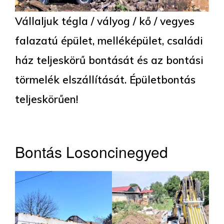
Vállaljuk tégla / vályog / kő / vegyes
falazatú épület, melléképület, családi
ház teljeskörű bontását és az bontási
törmelék elszállítását. Épületbontás
teljeskörűen!
Bontás Losoncinegyed