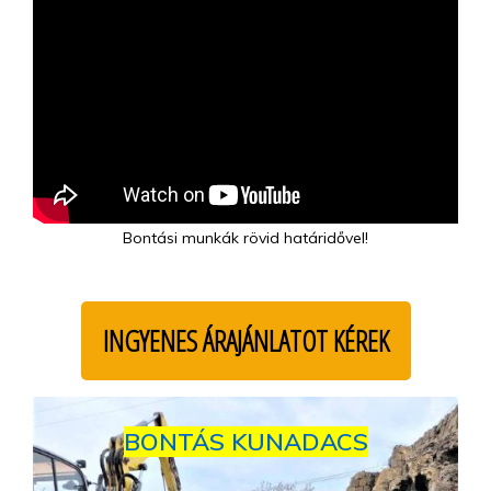
Bontási munkák rövid határidővel!
INGYENES ÁRAJÁNLATOT KÉREK
BONTÁS KUNADACS