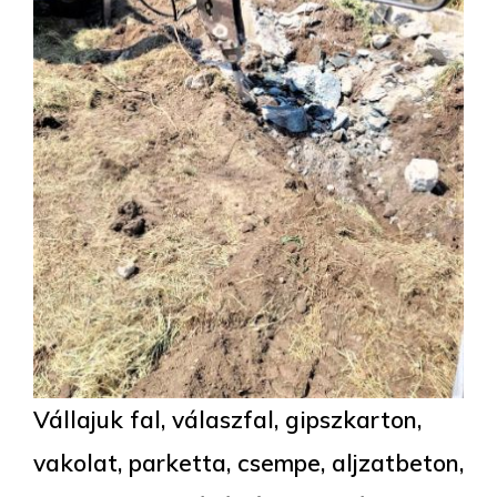
Vállajuk fal, válaszfal, gipszkarton,
vakolat, parketta, csempe, aljzatbeton,