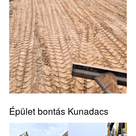
Épület bontás Kunadacs