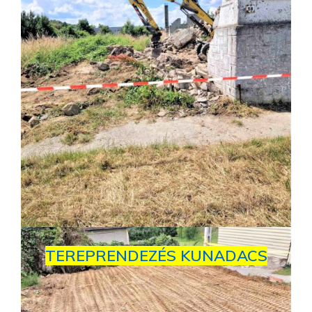
TEREPRENDEZÉS KUNADACS