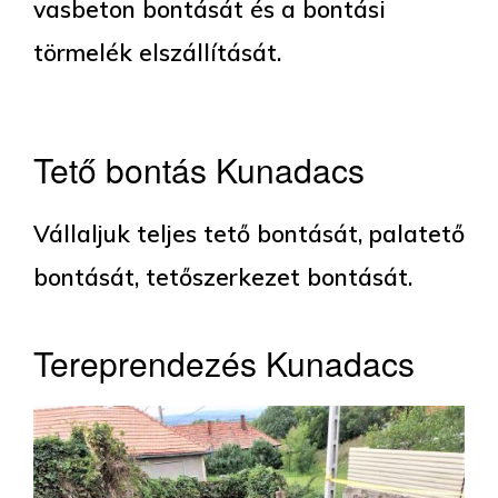
vasbeton bontását és a bontási
törmelék elszállítását.
Tető bontás Kunadacs
Vállaljuk teljes tető bontását, palatető
bontását, tetőszerkezet bontását.
Tereprendezés Kunadacs