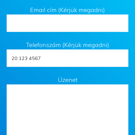
Email cím (Kérjük megadni)
Telefonszám (Kérjük megadni)
Üzenet