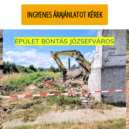
INGYENES ÁRAJÁNLATOT KÉREK
ÉPÜLET BONTÁS JÓZSEFVÁROS