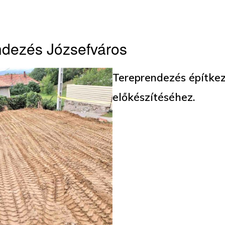
ndezés Józsefváros
Tereprendezés építke
előkészítéséhez.