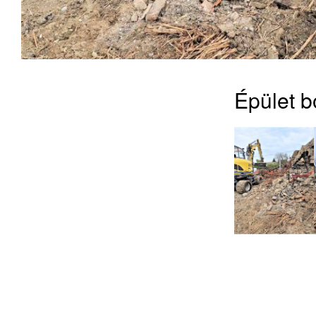
Épület b