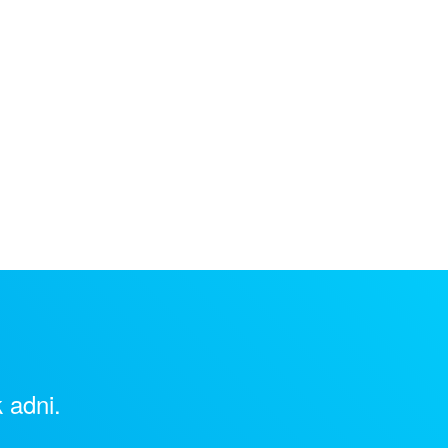
 adni.