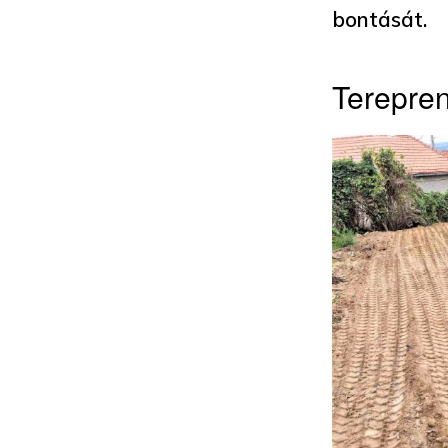
bontását.
Terepre