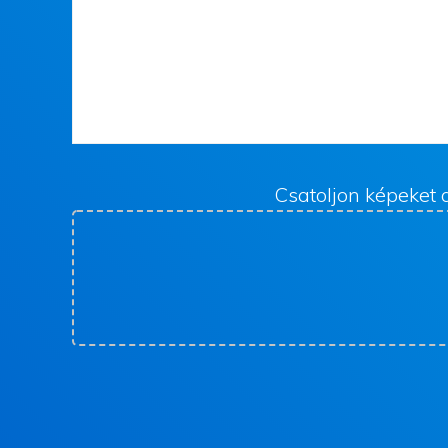
Csatoljon képeket 