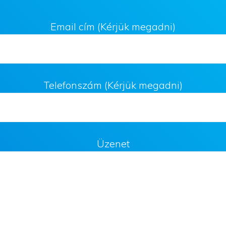
Email cím (Kérjük megadni)
Telefonszám (Kérjük megadni)
Üzenet