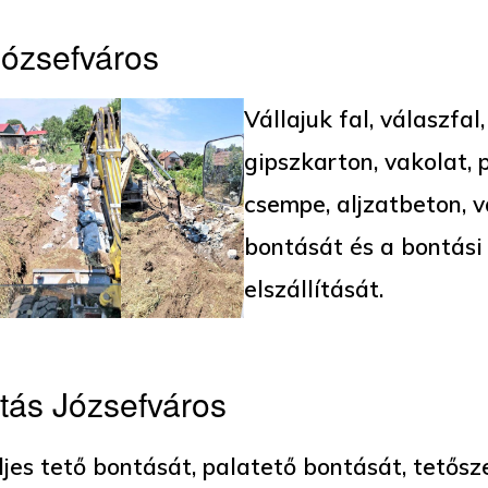
Józsefváros
Vállajuk fal, válaszfal,
gipszkarton, vakolat, 
csempe, aljzatbeton, 
bontását és a bontási
elszállítását.
tás Józsefváros
eljes tető bontását, palatető bontását, tetős