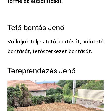
törmelék elszállítását.
Tető bontás Jenő
Vállaljuk teljes tető bontását, palatető
bontását, tetőszerkezet bontását.
Tereprendezés Jenő