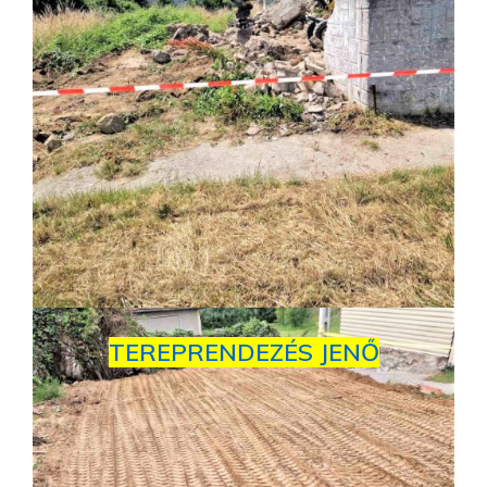
TEREPRENDEZÉS JENŐ