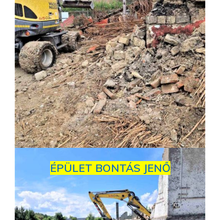
ÉPÜLET BONTÁS JENŐ