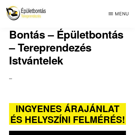
Skip
MENU
to
BONTÁS
main
Betonozás
Bontás – Épületbontás
-
ÉPÜLETBONTÁS
content
és
– Tereprendezés
estrich
Istvántelek
INGYENES ÁRAJÁNLAT
ÉS HELYSZÍNI FELMÉRÉS!