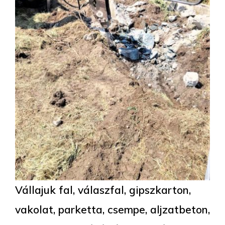
Vállajuk fal, válaszfal, gipszkarton,
vakolat, parketta, csempe, aljzatbeton,