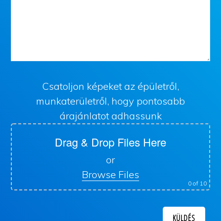
Csatoljon képeket az épületről,
munkaterületről, hogy pontosabb
árajánlatot adhassunk
Drag & Drop Files Here
or
Browse Files
0
of 10