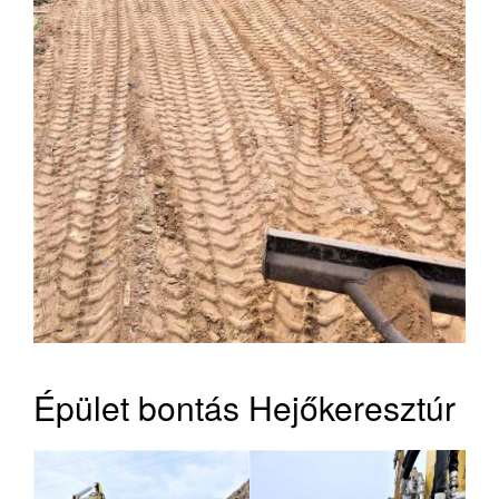
Épület bontás Hejőkeresztúr