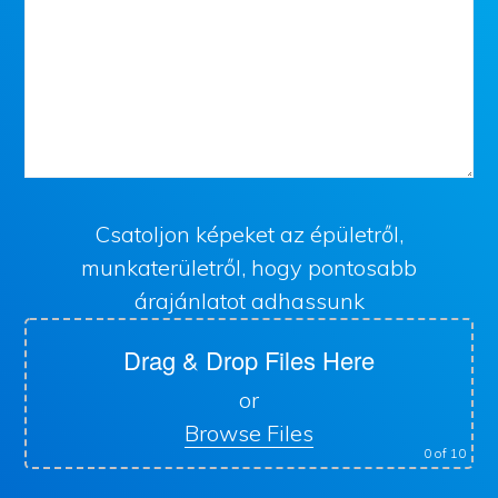
Csatoljon képeket az épületről,
munkaterületről, hogy pontosabb
árajánlatot adhassunk
Drag & Drop Files Here
or
Browse Files
0
of 10