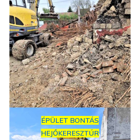
ÉPÜLET BONTÁS
HEJŐKERESZTÚR