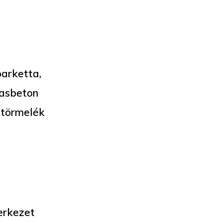
parketta,
vasbeton
 törmelék
zerkezet