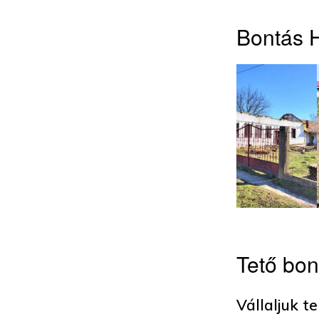
Bontás 
Tető bon
Vállaljuk t