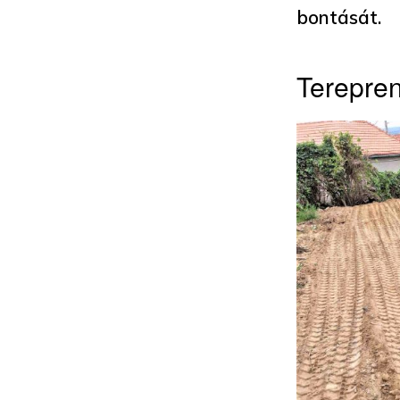
bontását.
Terepre