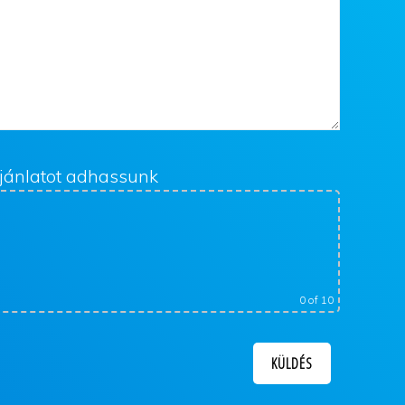
ajánlatot adhassunk
0
of 10