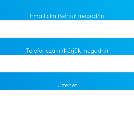
Email cím (Kérjük megadni)
Telefonszám (Kérjük megadni)
Üzenet