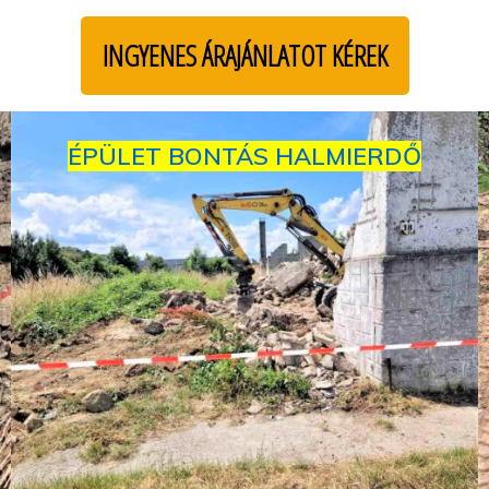
INGYENES ÁRAJÁNLATOT KÉREK
ÉPÜLET BONTÁS HALMIERDŐ