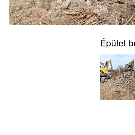
Épület b