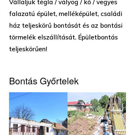
Vállaljuk tégla / vályog / kő / vegyes
falazatú épület, melléképület, családi
ház teljeskörű bontását és az bontási
törmelék elszállítását. Épületbontás
teljeskörűen!
Bontás Győrtelek