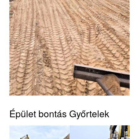
Épület bontás Győrtelek