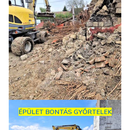
ÉPÜLET BONTÁS GYŐRTELEK