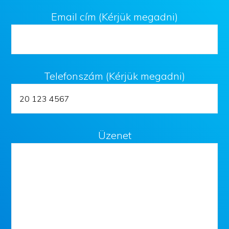
Email cím (Kérjük megadni)
Telefonszám (Kérjük megadni)
Üzenet