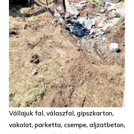
Vállajuk fal, válaszfal, gipszkarton,
vakolat, parketta, csempe, aljzatbeton,