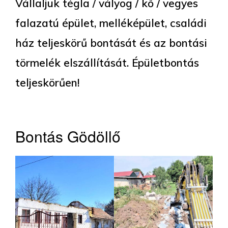
Vállaljuk tégla / vályog / kő / vegyes
falazatú épület, melléképület, családi
ház teljeskörű bontását és az bontási
törmelék elszállítását. Épületbontás
teljeskörűen!
Bontás Gödöllő