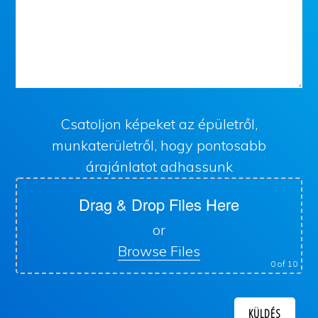
Csatoljon képeket az épületről,
munkaterületről, hogy pontosabb
árajánlatot adhassunk
Drag & Drop Files Here
or
Browse Files
0
of 10