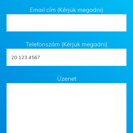
Email cím (Kérjük megadni)
Telefonszám (Kérjük megadni)
Üzenet