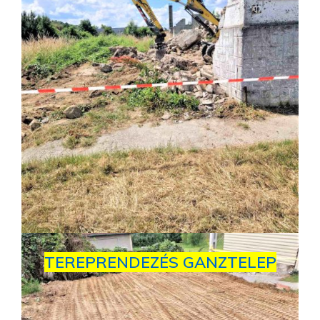
TEREPRENDEZÉS GANZTELEP