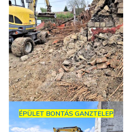
ÉPÜLET BONTÁS GANZTELEP