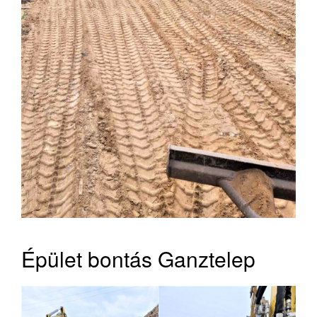
Épület bontás Ganztelep