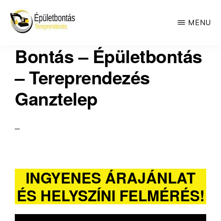
Skip
MENU
to
BONTÁS
main
Betonozás
Bontás – Épületbontás
-
ÉPÜLETBONTÁS
content
és
– Tereprendezés
estrich
Ganztelep
INGYENES ÁRAJÁNLAT
ÉS HELYSZÍNI FELMÉRÉS!