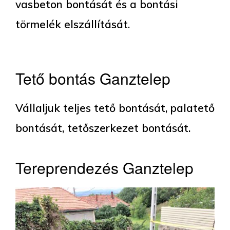
vasbeton bontását és a bontási
törmelék elszállítását.
Tető bontás Ganztelep
Vállaljuk teljes tető bontását, palatető
bontását, tetőszerkezet bontását.
Tereprendezés Ganztelep