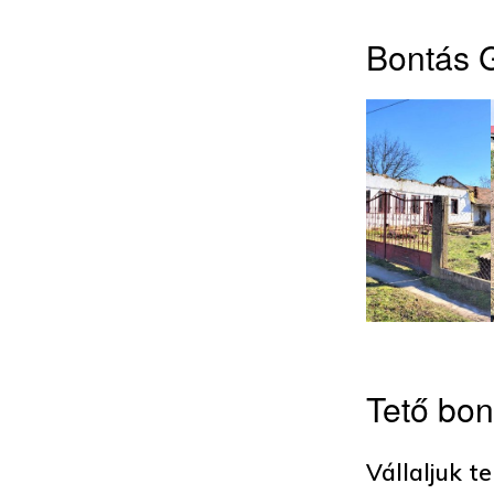
Bontás 
Tető bo
Vállaljuk t