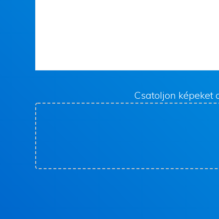
Csatoljon képeket 