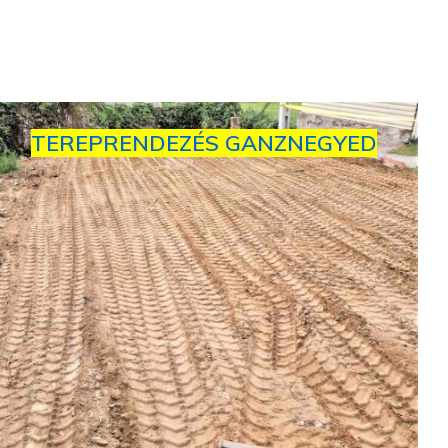
TEREPRENDEZÉS GANZNEGYED