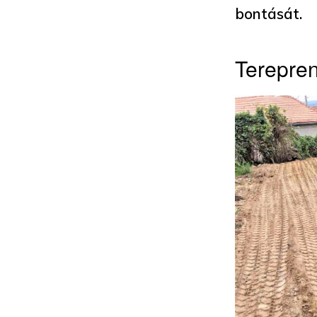
bontását.
Terepre