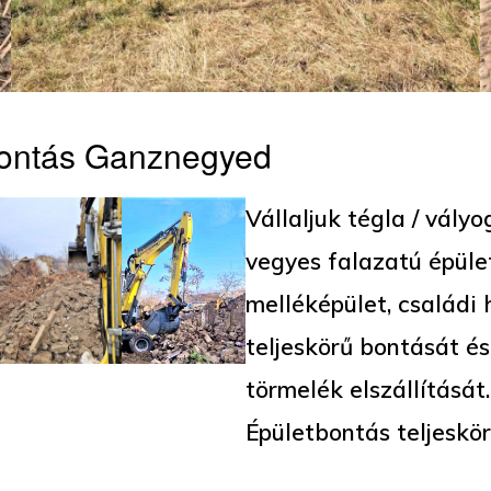
bontás Ganznegyed
Vállaljuk tégla / vályog
vegyes falazatú épület
melléképület, családi 
teljeskörű bontását és
törmelék elszállítását.
Épületbontás teljeskör