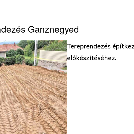
ndezés Ganznegyed
Tereprendezés építke
előkészítéséhez.