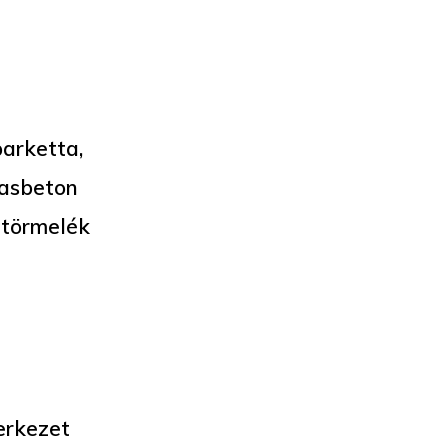
parketta,
vasbeton
 törmelék
zerkezet