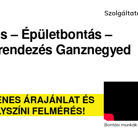
Szolgáltat
s – Épületbontás –
rendezés Ganznegyed
ENES ÁRAJÁNLAT ÉS
YSZÍNI FELMÉRÉS!
Bontási munkák r