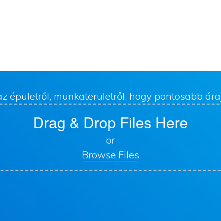
az épületről, munkaterületről, hogy pontosabb ár
Drag & Drop Files Here
or
Browse Files