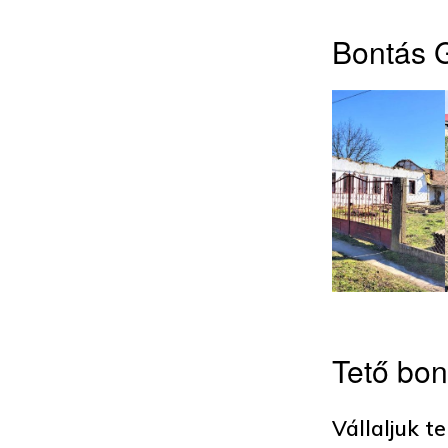
Bontás 
Tető bo
Vállaljuk t