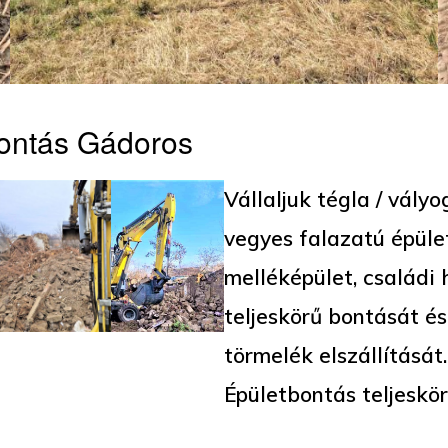
bontás Gádoros
Vállaljuk tégla / vályog
vegyes falazatú épület
melléképület, családi 
teljeskörű bontását és
törmelék elszállítását.
Épületbontás teljeskör