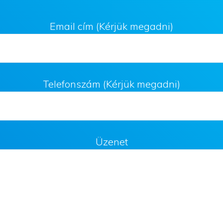
Email cím (Kérjük megadni)
Telefonszám (Kérjük megadni)
Üzenet