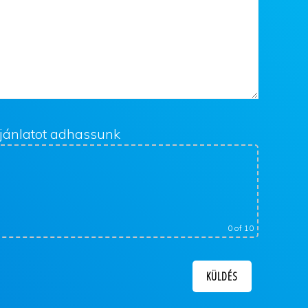
ajánlatot adhassunk
0
of 10