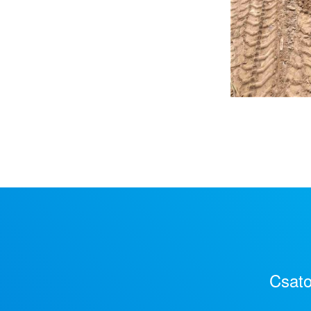
Csato