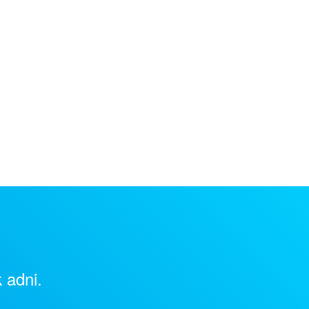
 adni.