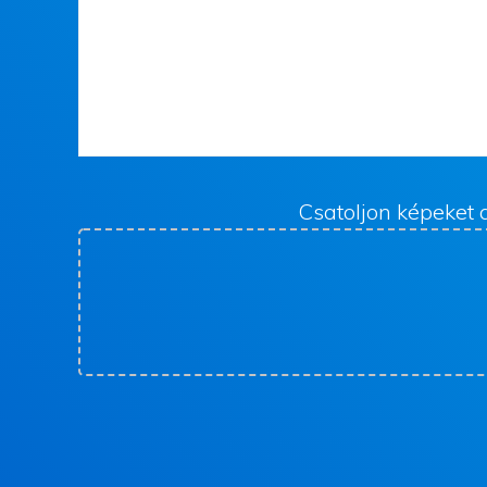
Csatoljon képeket 