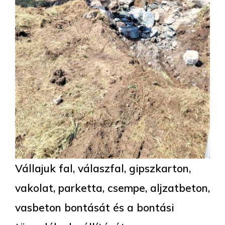
Vállajuk fal, válaszfal, gipszkarton,
vakolat, parketta, csempe, aljzatbeton,
vasbeton bontását és a bontási