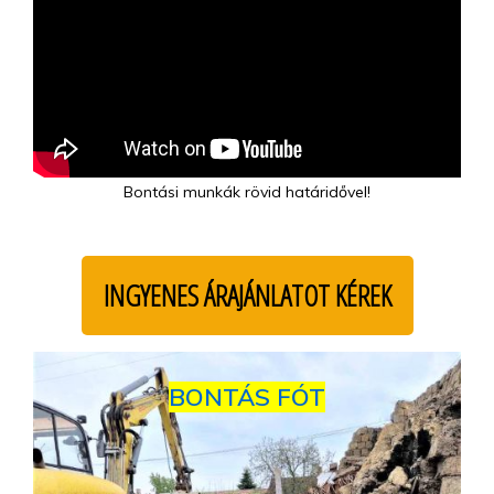
Bontási munkák rövid határidővel!
INGYENES ÁRAJÁNLATOT KÉREK
BONTÁS FÓT