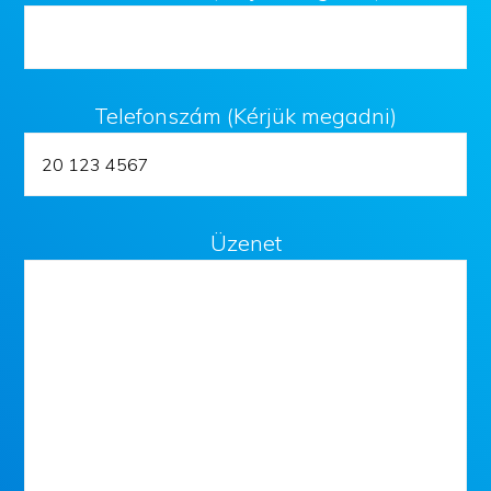
Telefonszám (Kérjük megadni)
Üzenet