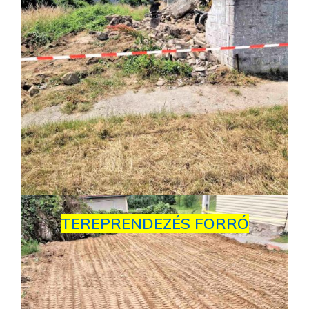
TEREPRENDEZÉS FORRÓ