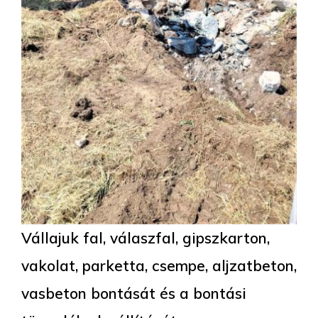
Vállajuk fal, válaszfal, gipszkarton,
vakolat, parketta, csempe, aljzatbeton,
vasbeton bontását és a bontási