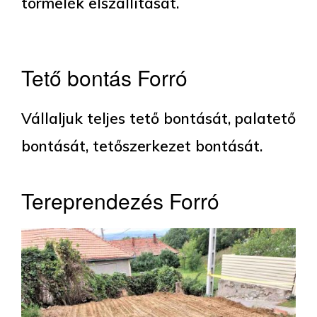
törmelék elszállítását.
Tető bontás Forró
Vállaljuk teljes tető bontását, palatető
bontását, tetőszerkezet bontását.
Tereprendezés Forró