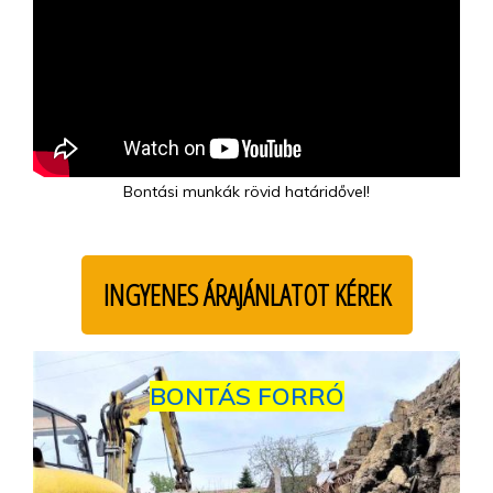
Bontási munkák rövid határidővel!
INGYENES ÁRAJÁNLATOT KÉREK
BONTÁS FORRÓ