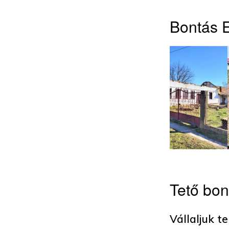
Bontás 
Tető bo
Vállaljuk t