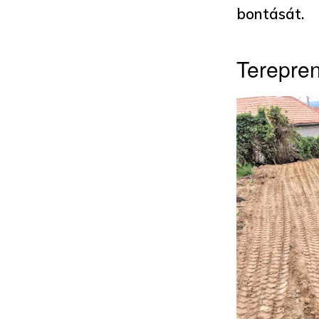
bontását.
Terepre