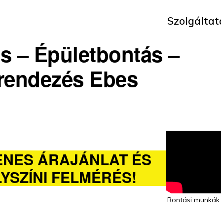
Szolgáltat
s – Épületbontás –
rendezés Ebes
ENES ÁRAJÁNLAT ÉS
YSZÍNI FELMÉRÉS!
Bontási munkák r