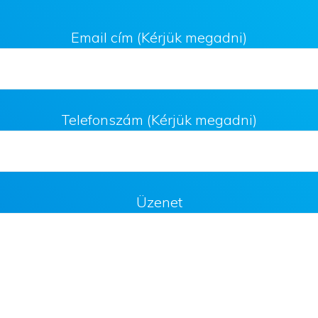
Email cím (Kérjük megadni)
Telefonszám (Kérjük megadni)
Üzenet