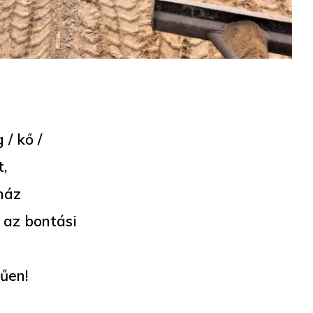
 / kő /
,
ház
 az bontási
űen!