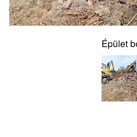
Épület 