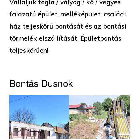
Vállaljuk tégla / vályog / kő / vegyes
falazatú épület, melléképület, családi
ház teljeskörű bontását és az bontási
törmelék elszállítását. Épületbontás
teljeskörűen!
Bontás Dusnok