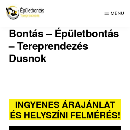
Skip
MENU
to
BONTÁS
main
Betonozás
Bontás – Épületbontás
-
ÉPÜLETBONTÁS
content
és
– Tereprendezés
estrich
Dusnok
INGYENES ÁRAJÁNLAT
ÉS HELYSZÍNI FELMÉRÉS!