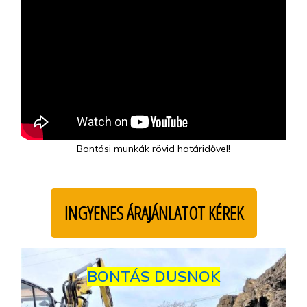
Bontási munkák rövid határidővel!
INGYENES ÁRAJÁNLATOT KÉREK
BONTÁS DUSNOK