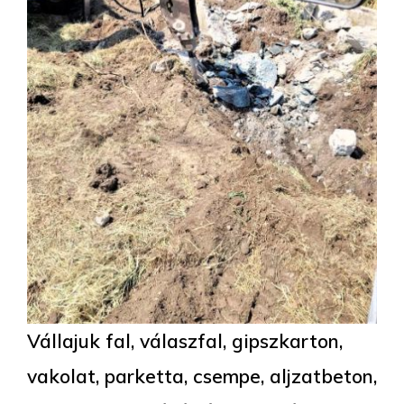
Vállajuk fal, válaszfal, gipszkarton,
vakolat, parketta, csempe, aljzatbeton,