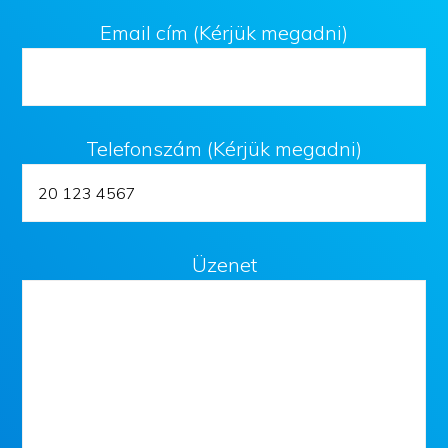
Email cím (Kérjük megadni)
Telefonszám (Kérjük megadni)
Üzenet