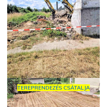
TEREPRENDEZÉS CSÁTALJA