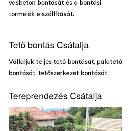
vasbeton bontását és a bontási
törmelék elszállítását.
Tető bontás Csátalja
Vállaljuk teljes tető bontását, palatető
bontását, tetőszerkezet bontását.
Tereprendezés Csátalja