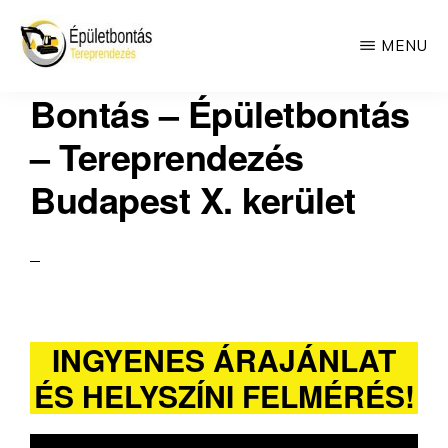
Skip
MENU
to
BONTÁS
main
Betonozás
Bontás – Épületbontás
-
ÉPÜLETBONTÁS
content
és
– Tereprendezés
estrich
Budapest X. kerület
INGYENES ÁRAJÁNLAT
ÉS HELYSZÍNI FELMÉRÉS!