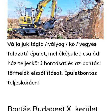
Vállaljuk tégla / vályog / kő / vegyes
falazatú épület, melléképület, családi
ház teljeskörű bontását és az bontási
törmelék elszállítását. Épületbontás
teljeskörűen!
Bontás Budapest X. kerület