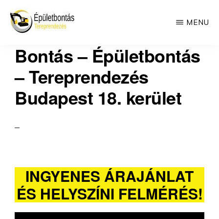
Skip
MENU
to
BONTÁS
main
Betonozás
Bontás – Épületbontás
-
ÉPÜLETBONTÁS
content
és
– Tereprendezés
estrich
Budapest 18. kerület
INGYENES ÁRAJÁNLAT
ÉS HELYSZÍNI FELMÉRÉS!