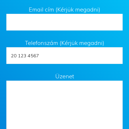
Email cím (Kérjük megadni)
Telefonszám (Kérjük megadni)
Üzenet