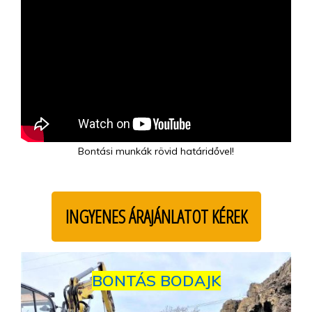
Bontási munkák rövid határidővel!
INGYENES ÁRAJÁNLATOT KÉREK
BONTÁS BODAJK