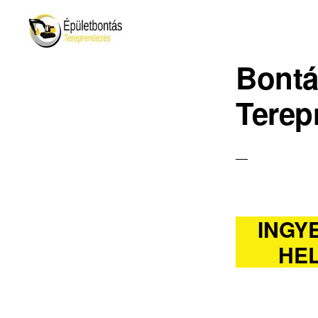
Ugrás
Skip
az
to
BONTÁS
Bontá
elsődleges
main
Betonozás
-
ÉPÜLETBONTÁS
navigációhoz
content
és
Terep
estrich
INGY
HEL