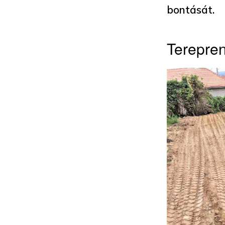
bontását.
Terepre