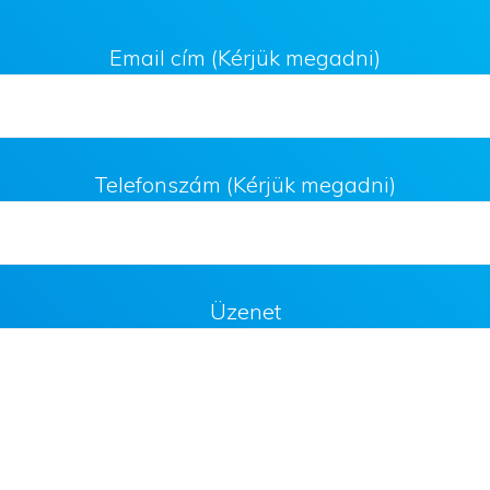
Email cím (Kérjük megadni)
Telefonszám (Kérjük megadni)
Üzenet