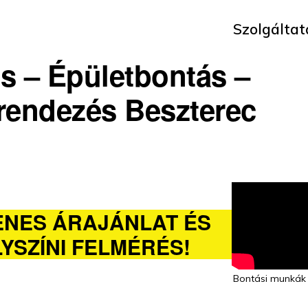
Szolgáltat
s – Épületbontás –
rendezés Beszterec
ENES ÁRAJÁNLAT ÉS
YSZÍNI FELMÉRÉS!
Bontási munkák r