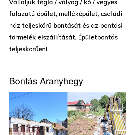
Vállaljuk tégla / vályog / kő / vegyes
falazatú épület, melléképület, családi
ház teljeskörű bontását és az bontási
törmelék elszállítását. Épületbontás
teljeskörűen!
Bontás Aranyhegy