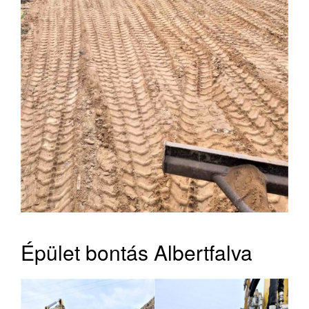
Épület bontás Albertfalva