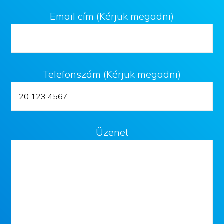
Email cím (Kérjük megadni)
Telefonszám (Kérjük megadni)
Üzenet