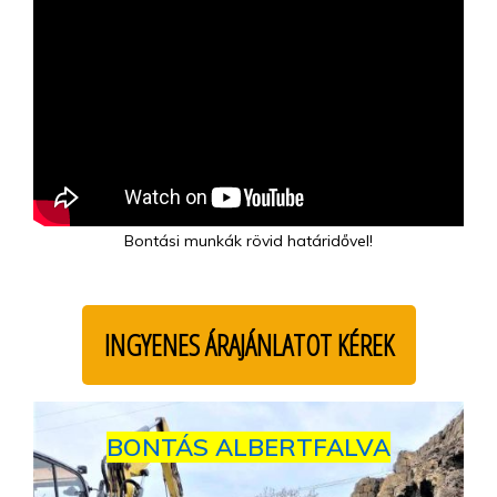
Bontási munkák rövid határidővel!
INGYENES ÁRAJÁNLATOT KÉREK
BONTÁS ALBERTFALVA