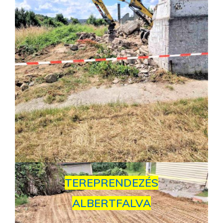
TEREPRENDEZÉS
ALBERTFALVA