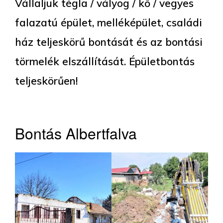
Vállaljuk tégla / vályog / kő / vegyes
falazatú épület, melléképület, családi
ház teljeskörű bontását és az bontási
törmelék elszállítását. Épületbontás
teljeskörűen!
Bontás Albertfalva