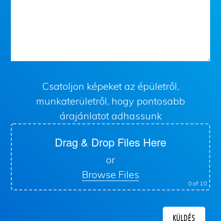
Csatoljon képeket az épületről,
munkaterületről, hogy pontosabb
árajánlatot adhassunk
Drag & Drop Files Here
or
Browse Files
0
of 10