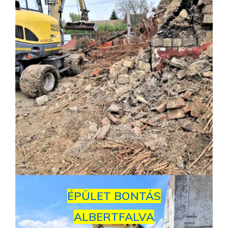
ÉPÜLET BONTÁS
ALBERTFALVA